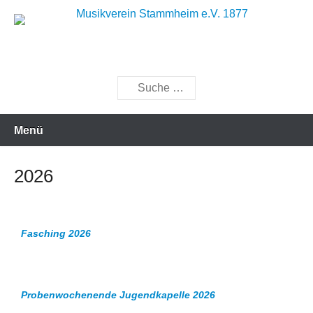
Zum
Inhalt
Musik bewegt
Musikverein Stammheim e.V.
springen
1877
Suchen
Menü
2026
Fasching 2026
Probenwochenende Jugendkapelle 2026