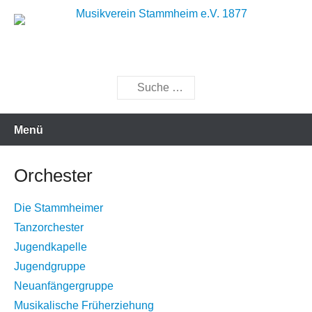
Zum
Inhalt
Musik bewegt
Musikverein Stammheim e.V.
springen
1877
Suchen
Menü
Orchester
Die Stammheimer
Tanzorchester
Jugendkapelle
Jugendgruppe
Neuanfängergruppe
Musikalische Früherziehung