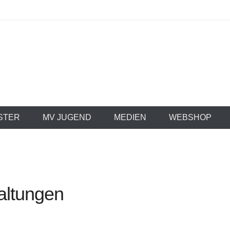
 Stammheim e.V. 1
STER
MV JUGEND
MEDIEN
WEBSHOP
ltungen