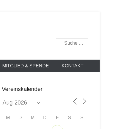
877
Suchen
MITGLIED & SPENDE
KONTAKT
Vereinskalender
M
D
M
D
F
S
S