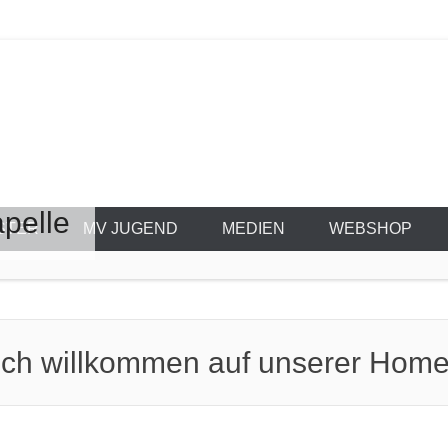
 Stammheim e.V. 1
pelle
STER
MV JUGEND
MEDIEN
WEBSHOP
ich willkommen auf unserer Hom