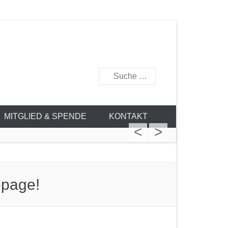
877
Suchen
MITGLIED & SPENDE
KONTAKT
<
>
epage!