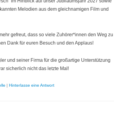
rsch“ im Hinblick auf unser Jubiläumsjahr 2027 sowie
ekannten Melodien aus dem gleichnamigen Film und
mehr gefreut, dass so viele Zuhörer*innen den Weg zu
hen Dank für euren Besuch und den Applaus!
er und seiner Firma für die großartige Unterstützung
 sicherlich nicht das letzte Mal!
lle
|
Hinterlasse eine Antwort