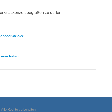
erkstattkonzert begrüßen zu dürfen!
 findet ihr hier.
e eine Antwort
7
Alle Rechte vorbehalten.