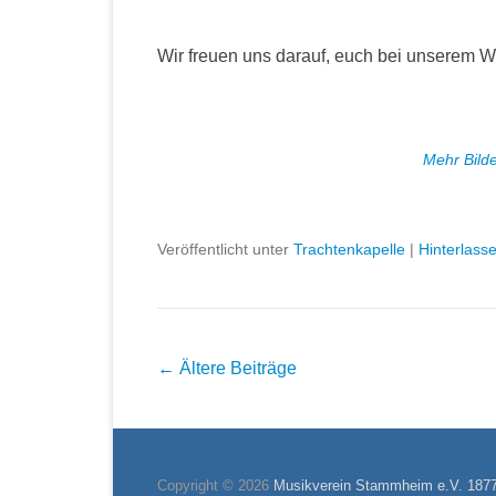
Wir freuen uns darauf, euch bei unserem W
Mehr Bilder
Veröffentlicht unter
Trachtenkapelle
|
Hinterlass
Beitragsnavigation
←
Ältere Beiträge
Copyright © 2026
Musikverein Stammheim e.V. 187