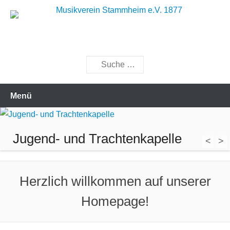
Zum
Inhalt
Musik bewegt
Musikverein Stammheim e.V.
springen
1877
Suchen
Menü
Jugend- und Trachtenkapelle
<
>
Herzlich willkommen auf unserer
Homepage!