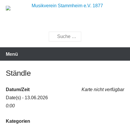
Zum
Inhalt
Musik bewegt
Musikverein Stammheim e.V.
springen
1877
Suchen
Menü
Ständle
Datum/Zeit
Karte nicht verfügbar
Date(s) - 13.06.2026
0:00
Kategorien