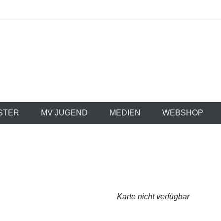
 Stammheim e.V. 1
STER
MV JUGEND
MEDIEN
WEBSHOP
Karte nicht verfügbar