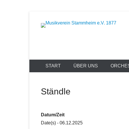
Zum
Inhalt
Musik bewegt
springen
Musikverein
START
ÜBER UNS
ORCHE
Ständle
Datum/Zeit
Date(s) - 06.12.2025