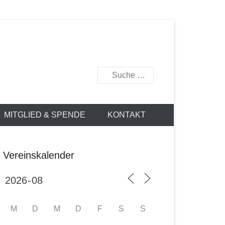
877
Suchen
MITGLIED & SPENDE
KONTAKT
Vereinskalender
M
D
M
D
F
S
S