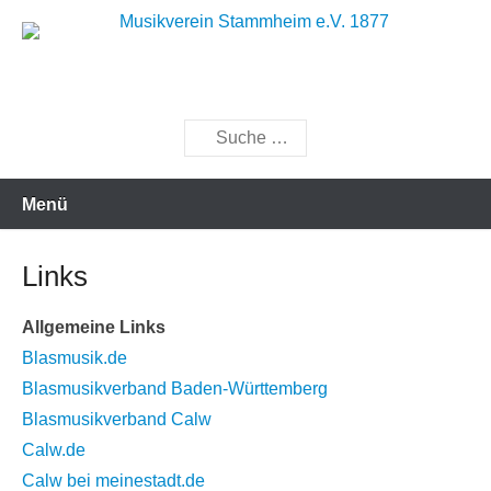
Zum
Inhalt
Musik bewegt
Musikverein Stammheim e.V.
springen
1877
Suchen
Menü
Links
Allgemeine Links
Blasmusik.de
Blasmusikverband Baden-Württemberg
Blasmusikverband Calw
Calw.de
Calw bei meinestadt.de