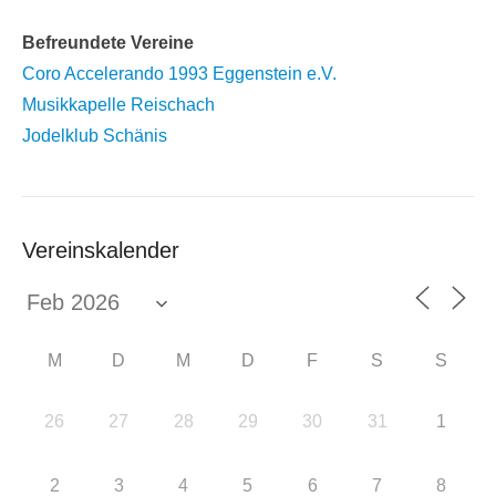
Befreundete Vereine
Coro Accelerando 1993 Eggenstein e.V.
Musikkapelle Reischach
Jodelklub Schänis
Vereinskalender
M
D
M
D
F
S
S
26
27
28
29
30
31
1
2
3
4
5
6
7
8