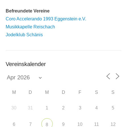
Befreundete Vereine
Coro Accelerando 1993 Eggenstein e.V.
Musikkapelle Reischach
Jodelklub Schänis
Vereinskalender
M
D
M
D
F
S
S
30
31
1
2
3
4
5
6
7
9
10
11
12
8