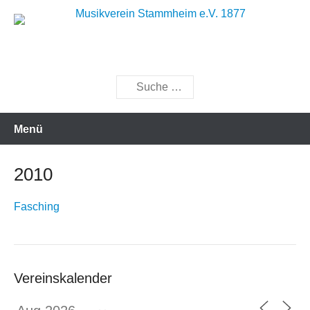
Zum
Inhalt
Musik bewegt
Musikverein Stammheim e.V.
springen
1877
Suchen
Menü
2010
Fasching
Vereinskalender