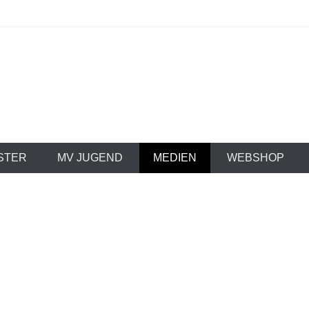
 Stammheim e.V. 1
STER
MV JUGEND
MEDIEN
WEBSHOP