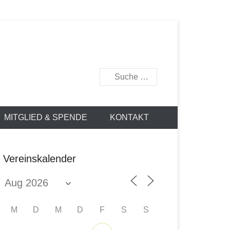
877
Suchen
MITGLIED & SPENDE
KONTAKT
Vereinskalender
M
D
M
D
F
S
S