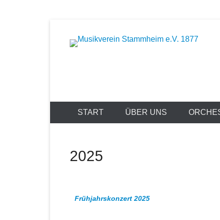
Zum
Inhalt
Musik bewegt
springen
Musikverein
START
ÜBER UNS
ORCHE
2025
Frühjahrskonzert 2025