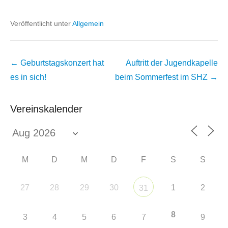
Veröffentlicht unter
Allgemein
Beitragsnavigation
←
Geburtstagskonzert hat
Auftritt der Jugendkapelle
es in sich!
beim Sommerfest im SHZ
→
Vereinskalender
M
D
M
D
F
S
S
27
28
29
30
1
2
31
8
3
4
5
6
7
9